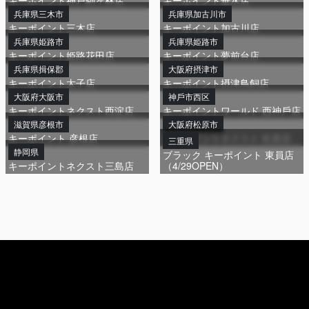
キーポイント神戸駒ヶ林店
キーポイント垂水店
兵庫県三木市
兵庫県加古川市
キーポイント三木店
キーポイント加古川店
兵庫県姫路市
兵庫県姫路市
キーポイント姫路花田店
キーポイント夢前台店
兵庫県揖保郡
大阪府摂津市
キーポイント太子店
キーポイント摂津鳥飼店
大阪府大阪市
神戶市⻄区
キーポイントネクスト西淀店
キーポイントワールド ⻄神戶店
滋賀県彦根市
大阪府松原市
キーポイント 彦根店
キーポイントネクスト 松原店
三重県
静岡県
ブラック キーポイント 東員店
キーポイントネクスト三島店
（4/29OPEN）
Agr