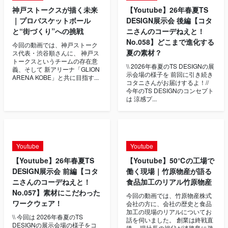
神戸ストークスが描く未来
【Youtube】26年春夏TS
｜プロバスケットボール
DESIGN展示会 後編【コタ
と“街づくり”への挑戦
ニさんのコーデねえと！
No.058】どこまで進化する
今回の動画では、神戸ストーク
夏の素材？
ス代表・渋谷順さんに、 神戸ス
トークスというチームの存在意
\\ 2026年春夏のTS DESIGNの展
義、そして 新アリーナ「GLION
示会場の様子を 前回に引き続き
ARENA KOBE」と共に目指す...
コタニさんがお届けするよ！//
今年のTS DESIGNのコンセプト
は 涼感プ...
Youtube
Youtube
【Youtube】26年春夏TS
【Youtube】50℃の工場で
DESIGN展示会 前編【コタ
働く現場｜竹原物産が語る
ニさんのコーデねえと！
食品加工のリアル竹原物産
No.057】素材にこだわった
今回の動画では、竹原物産株式
ワークウェア！
会社の方に、会社の歴史と食品
加工の現場のリアルについてお
\\ 今回は 2026年春夏のTS
話を伺いました。 創業は終戦直
DESIGNの展示会場の様子をコ
後。 現社長の祖父が淡路島に疎