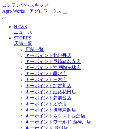
コンテンツへスキップ
Agro Works｜アグロワークス
メ
イ
NEWS
ン
ニュース
STORES
ナ
店舗一覧
ビ
店舗一覧
キーポイント北伊丹店
ゲ
キーポイント尼崎猪名寺店
ー
キーポイント神戸駒ヶ林店
キーポイント垂水店
シ
キーポイント三木店
ョ
キーポイント加古川店
キーポイント姫路花田店
ン
キーポイント夢前台店
キーポイント太子店
キーポイント摂津鳥飼店
キーポイントネクスト西淀店
キーポイントワールド ⻄神戶店
キーポイント 彦根店