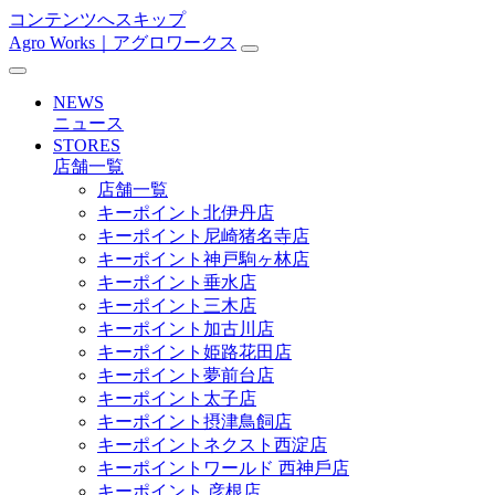
コンテンツへスキップ
Agro Works｜アグロワークス
メ
イ
NEWS
ン
ニュース
STORES
ナ
店舗一覧
ビ
店舗一覧
キーポイント北伊丹店
ゲ
キーポイント尼崎猪名寺店
ー
キーポイント神戸駒ヶ林店
キーポイント垂水店
シ
キーポイント三木店
ョ
キーポイント加古川店
キーポイント姫路花田店
ン
キーポイント夢前台店
キーポイント太子店
キーポイント摂津鳥飼店
キーポイントネクスト西淀店
キーポイントワールド ⻄神戶店
キーポイント 彦根店