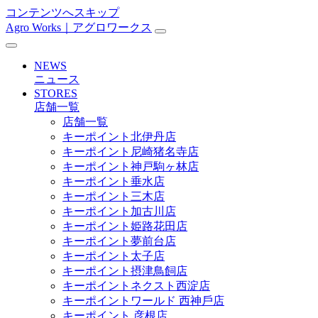
コンテンツへスキップ
Agro Works｜アグロワークス
メ
イ
NEWS
ン
ニュース
STORES
ナ
店舗一覧
ビ
店舗一覧
キーポイント北伊丹店
ゲ
キーポイント尼崎猪名寺店
ー
キーポイント神戸駒ヶ林店
キーポイント垂水店
シ
キーポイント三木店
ョ
キーポイント加古川店
キーポイント姫路花田店
ン
キーポイント夢前台店
キーポイント太子店
キーポイント摂津鳥飼店
キーポイントネクスト西淀店
キーポイントワールド ⻄神戶店
キーポイント 彦根店