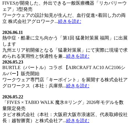
FIVESが開発した、外出できる一般医療機器「リカバリーウ
ェア」3型発売
ワークウェアの設計知見が生んだ、血行促進×着回し力の両
立 株式会社アグロワーク...
続きを読む
2026.06.11
熱中症・酷暑に立ち向かう「第1回 猛暑対策展 福岡」に出展
します
九州エリア初開催となる「猛暑対策展」にて実際に現場で求
められる実用性と快適性を兼...
続きを読む
2026.05.23
BURTLE（バートル）コラボ 【AIRCRAFT AC10 AC2106シ
ルバー】販売開始
ワークウェア専門店「キーポイント」を展開する株式会社ア
グロワークス（本社：兵庫県...
続きを読む
2026.05.22
「FIVES × TABIO WALK 魔氷®️リング」2026年モデルを数
量限定発売
タビオ株式会社（本社：大阪府大阪市浪速区、代表取締役社
長：越智勝寛）と株式会社ア...
続きを読む