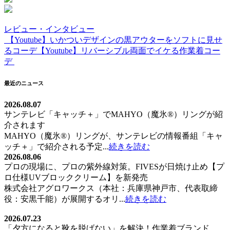
レビュー・インタビュー
【Youtube】いかついデザインの黒アウターをソフトに見せ
投
るコーデ
【Youtube】リバーシブル両面でイケる作業着コー
稿
デ
ナ
最近のニュース
ビ
2026.08.07
ゲ
サンテレビ「キャッチ＋」でMAHYO（魔氷®）リングが紹
ー
介されます
MAHYO（魔氷®）リングが、サンテレビの情報番組「キャ
シ
ッチ＋」で紹介される予定...
続きを読む
ョ
2026.08.06
プロの現場に、プロの紫外線対策。FIVESが日焼け止め【プ
ン
ロ仕様UVブロッククリーム】を新発売
株式会社アグロワークス（本社：兵庫県神戸市、代表取締
役：安黒千能）が展開するオリ...
続きを読む
2026.07.23
「夕方になると靴を脱げない」を解決！作業着ブランド