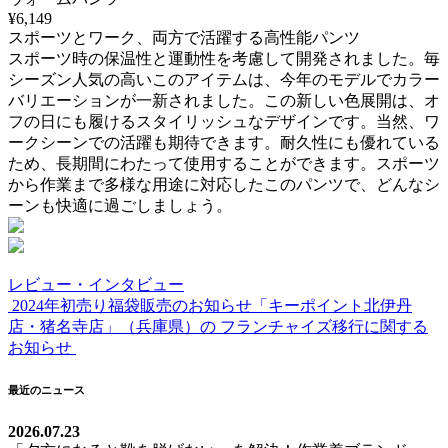
¥6,149
スポーツとワーク、両方で活躍する高性能パンツ
スポーツ時の保温性と運動性を考慮して開発されました。毎
シーズン人気の高いこのアイテムは、今年のモデルでカラー
バリエーションが一新されました。この新しい色展開は、オ
フの日にも履けるスタイリッシュなデザインです。当然、ワ
ークシーンでの活躍も期待できます。耐久性にも優れている
ため、長期間にわたって使用することができます。スポーツ
から作業まで多様な用途に対応したこのパンツで、どんなシ
ーンも快適に過ごしましょう。
レビュー・インタビュー
2024年初売り福袋販売のお知らせ
「キーポイント北伊丹
投
店・猪名寺店」（兵庫県）の フランチャイズ移行に関する
稿
お知らせ
ナ
最近のニュース
ビ
2026.07.23
ゲ