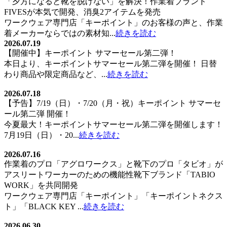
「夕方になると靴を脱げない」を解決！作業着ブランド
ー
FIVESが本気で開発、消臭2アイテムを発売
ワークウェア専門店「キーポイント」のお客様の声と、作業
シ
着メーカーならではの素材知...
続きを読む
ョ
2026.07.19
【開催中】キーポイント サマーセール第二弾！
ン
本日より、キーポイントサマーセール第二弾を開催！ 日替
わり商品や限定商品など、...
続きを読む
2026.07.18
【予告】7/19（日）・7/20（月・祝）キーポイント サマーセ
ール第二弾 開催！
今夏最大！キーポイントサマーセール第二弾を開催します！
7月19日（日）・20...
続きを読む
2026.07.16
作業着のプロ「アグロワークス」と靴下のプロ「タビオ」が
アスリートワーカーのための機能性靴下ブランド「TABIO
WORK」を共同開発
ワークウェア専門店「キーポイント」「キーポイントネクス
ト」「BLACK KEY ...
続きを読む
2026.06.30