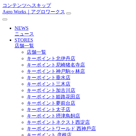
コンテンツへスキップ
Agro Works｜アグロワークス
メ
イ
NEWS
ン
ニュース
STORES
ナ
店舗一覧
ビ
店舗一覧
キーポイント北伊丹店
ゲ
キーポイント尼崎猪名寺店
ー
キーポイント神戸駒ヶ林店
キーポイント垂水店
シ
キーポイント三木店
ョ
キーポイント加古川店
キーポイント姫路花田店
ン
キーポイント夢前台店
キーポイント太子店
キーポイント摂津鳥飼店
キーポイントネクスト西淀店
キーポイントワールド ⻄神戶店
キーポイント 彦根店