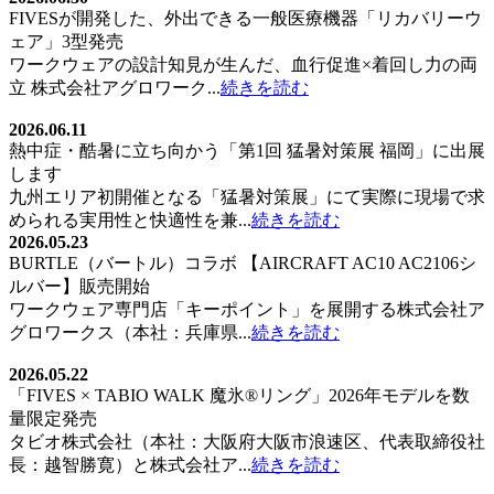
FIVESが開発した、外出できる一般医療機器「リカバリーウ
ェア」3型発売
ワークウェアの設計知見が生んだ、血行促進×着回し力の両
立 株式会社アグロワーク...
続きを読む
2026.06.11
熱中症・酷暑に立ち向かう「第1回 猛暑対策展 福岡」に出展
します
九州エリア初開催となる「猛暑対策展」にて実際に現場で求
められる実用性と快適性を兼...
続きを読む
2026.05.23
BURTLE（バートル）コラボ 【AIRCRAFT AC10 AC2106シ
ルバー】販売開始
ワークウェア専門店「キーポイント」を展開する株式会社ア
グロワークス（本社：兵庫県...
続きを読む
2026.05.22
「FIVES × TABIO WALK 魔氷®️リング」2026年モデルを数
量限定発売
タビオ株式会社（本社：大阪府大阪市浪速区、代表取締役社
長：越智勝寛）と株式会社ア...
続きを読む