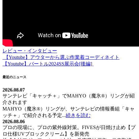
レビュー・インタビュー
【Youtube】アウターから選ぶ作業着コーディネイト
投
【Youtube】バートル2024SS展示会[後編]
稿
ナ
最近のニュース
ビ
2026.08.07
サンテレビ「キャッチ＋」でMAHYO（魔氷®）リングが紹
ゲ
介されます
ー
MAHYO（魔氷®）リングが、サンテレビの情報番組「キャ
ッチ＋」で紹介される予定...
続きを読む
シ
2026.08.06
ョ
プロの現場に、プロの紫外線対策。FIVESが日焼け止め【プ
ロ仕様UVブロッククリーム】を新発売
ン