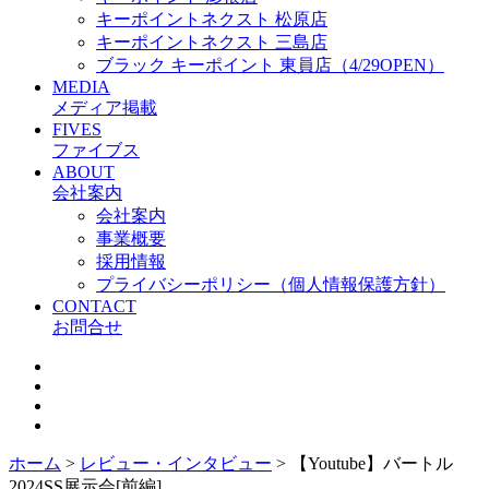
キーポイントネクスト 松原店
キーポイントネクスト 三島店
ブラック キーポイント 東員店（4/29OPEN）
MEDIA
メディア掲載
FIVES
ファイブス
ABOUT
会社案内
会社案内
事業概要
採用情報
プライバシーポリシー（個人情報保護方針）
CONTACT
お問合せ
ホーム
>
レビュー・インタビュー
>
【Youtube】バートル
2024SS展示会[前編]