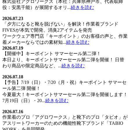
株式会社アグロワークス（本社：兵庫県神戸市、代表取締
役：安黒千能）が展開するオリ...
続きを読む
2026.07.23
「夕方になると靴を脱げない」を解決！作業着ブランド
FIVESが本気で開発、消臭2アイテムを発売
ワークウェア専門店「キーポイント」のお客様の声と、作業
着メーカーならではの素材知...
続きを読む
2026.07.19
【開催中】キーポイント サマーセール第二弾！
本日より、キーポイントサマーセール第二弾を開催！ 日替
わり商品や限定商品など、...
続きを読む
2026.07.18
【予告】7/19（日）・7/20（月・祝）キーポイント サマーセ
ール第二弾 開催！
今夏最大！キーポイントサマーセール第二弾を開催します！
7月19日（日）・20...
続きを読む
2026.07.16
作業着のプロ「アグロワークス」と靴下のプロ「タビオ」が
アスリートワーカーのための機能性靴下ブランド「TABIO
WORK」を共同開発