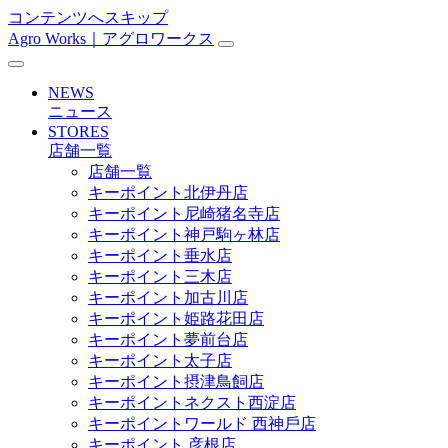
コンテンツへスキップ
Agro Works｜アグロワークス
メ
イ
NEWS
ン
ニュース
STORES
ナ
店舗一覧
ビ
店舗一覧
キーポイント北伊丹店
ゲ
キーポイント尼崎猪名寺店
ー
キーポイント神戸駒ヶ林店
キーポイント垂水店
シ
キーポイント三木店
ョ
キーポイント加古川店
キーポイント姫路花田店
ン
キーポイント夢前台店
キーポイント太子店
キーポイント摂津鳥飼店
キーポイントネクスト西淀店
キーポイントワールド ⻄神戶店
キーポイント 彦根店