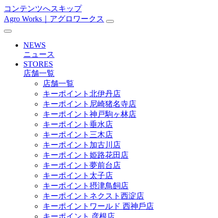
コンテンツへスキップ
Agro Works｜アグロワークス
メ
イ
NEWS
ン
ニュース
STORES
ナ
店舗一覧
ビ
店舗一覧
キーポイント北伊丹店
ゲ
キーポイント尼崎猪名寺店
ー
キーポイント神戸駒ヶ林店
キーポイント垂水店
シ
キーポイント三木店
ョ
キーポイント加古川店
キーポイント姫路花田店
ン
キーポイント夢前台店
キーポイント太子店
キーポイント摂津鳥飼店
キーポイントネクスト西淀店
キーポイントワールド ⻄神戶店
キーポイント 彦根店