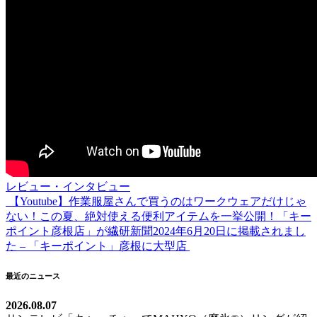
レビュー・インタビュー
【Youtube】作業服屋さんで買うのはワークウェアだけじゃ
投
ない！この夏、絶対使える便利アイテムを一挙公開！
「キー
稿
ポイント彦根店」が繊研新聞2024年6月20日に掲載されまし
た – 「キーポイント」彦根に大型店
ナ
ビ
最近のニュース
ゲ
2026.08.07