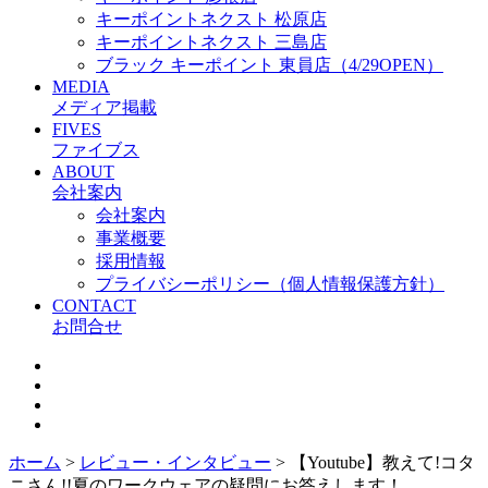
キーポイントネクスト 松原店
キーポイントネクスト 三島店
ブラック キーポイント 東員店（4/29OPEN）
MEDIA
メディア掲載
FIVES
ファイブス
ABOUT
会社案内
会社案内
事業概要
採用情報
プライバシーポリシー（個人情報保護方針）
CONTACT
お問合せ
ホーム
>
レビュー・インタビュー
>
【Youtube】教えて!コタ
ニさん!!夏のワークウェアの疑問にお答えします！