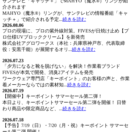
ー
サンテレビ「キャッチ＋」でMAHYO（魔氷®）リングが紹
介されます
シ
MAHYO（魔氷®）リングが、サンテレビの情報番組「キャ
ョ
ッチ＋」で紹介される予定...
続きを読む
2026.08.06
ン
プロの現場に、プロの紫外線対策。FIVESが日焼け止め【プ
ロ仕様UVブロッククリーム】を新発売
株式会社アグロワークス（本社：兵庫県神戸市、代表取締
役：安黒千能）が展開するオリ...
続きを読む
2026.07.23
「夕方になると靴を脱げない」を解決！作業着ブランド
FIVESが本気で開発、消臭2アイテムを発売
ワークウェア専門店「キーポイント」のお客様の声と、作業
着メーカーならではの素材知...
続きを読む
2026.07.19
【開催中】キーポイント サマーセール第二弾！
本日より、キーポイントサマーセール第二弾を開催！ 日替
わり商品や限定商品など、...
続きを読む
2026.07.18
【予告】7/19（日）・7/20（月・祝）キーポイント サマーセ
ール第二弾 開催！