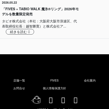
2026.05.22
「FIVES × TABIO WALK 魔氷®️リング」2026年モ
デルを数量限定発売
タビオ株式会社（本社：大阪府大阪市浪速区、代
表取締役社長：越智勝寛）と株式会社ア...
続きを読む
Agr
店舗一覧
FIVES
会社案内
お問合せ
個人情報保護方針