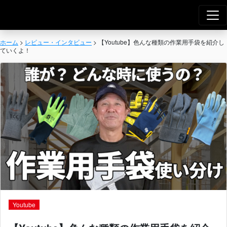
Agro Works｜
メインナビゲーション
ホーム
>
レビュー・インタビュー
>
【Youtube】色んな種類の作業用手袋を紹介し
ていくよ！
Youtube