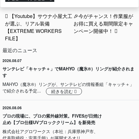
投稿ナビゲーション
【Youtube】サウナ小屋大工
🎉今がチャンス！作業服が
が選ぶ、リアル装備
お得に買える期間限定キャ
【EXTREME WORKERS
ンペーン開催中！
FILE】
最近のニュース
2026.08.07
サンテレビ「キャッチ＋」でMAHYO（魔氷®）リングが紹介されま
す
MAHYO（魔氷®）リングが、サンテレビの情報番組「キャッチ＋」
で紹介される予定...
続きを読む
2026.08.06
プロの現場に、プロの紫外線対策。FIVESが日焼け
止め【プロ仕様UVブロッククリーム】を新発売
株式会社アグロワークス（本社：兵庫県神戸市、
代表取締役：安黒千能）が展開するオリ...