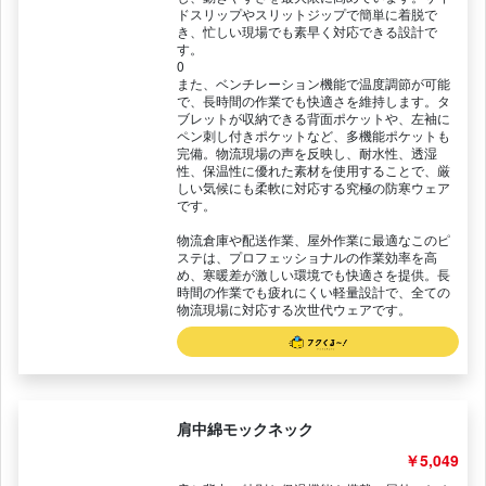
ドスリップやスリットジップで簡単に着脱で
き、忙しい現場でも素早く対応できる設計で
す。
0
また、ベンチレーション機能で温度調節が可能
で、長時間の作業でも快適さを維持します。タ
ブレットが収納できる背面ポケットや、左袖に
ペン刺し付きポケットなど、多機能ポケットも
完備。物流現場の声を反映し、耐水性、透湿
性、保温性に優れた素材を使用することで、厳
しい気候にも柔軟に対応する究極の防寒ウェア
です。
物流倉庫や配送作業、屋外作業に最適なこのピ
ステは、プロフェッショナルの作業効率を高
め、寒暖差が激しい環境でも快適さを提供。長
時間の作業でも疲れにくい軽量設計で、全ての
物流現場に対応する次世代ウェアです。
肩中綿モックネック
￥5,049