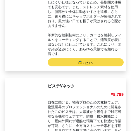
しにくい仕様となっているため、長期間の使用
でも安心です。また、ストレッチ素材を使用
し、脇部分や全体に動きやすさを追求。さら
に、後ろ襟にはキャップホルダーが装備されて
おり、風の強い日でも帽子が飛ばされる心配が
ありません。
革新的な縫製技術により、ガーゼを縫製しフィ
ルムをコーティングすることで、縫製痕が表に
出ない設計に仕上げています。これにより、水
が染み込みにくく、あらゆる天候でも頼れる一
着です。
ピステVネック
¥8,789
自在に動ける、物流プロのための究極ウェア。
物流業界のプロフェッショナルのために開発さ
れたこのピステは、大寒波から暖冬まで対応可
能な高機能ウェアです。防風・撥水機能によ
り、屋内外問わず過酷な環境下でも快適な作業
が可能。さらに、全方向ストレッチ素材を採用
し、動きやすさを最大限に高めています。サイ