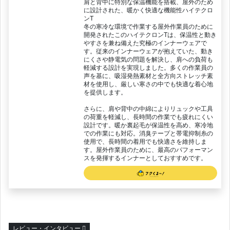
肩と背中に特別な保温機能を搭載、屋外のため
に設計された、暖かく快適な機能性ハイテクロ
ンT
冬の寒冷な環境で作業する屋外作業員のために
開発されたこのハイテクロンTは、保温性と動き
やすさを兼ね備えた究極のインナーウェアで
す。従来のインナーウェアが抱えていた、動き
にくさや静電気の問題を解決し、肩への負荷も
軽減する設計を実現しました。多くの作業員の
声を基に、吸湿発熱素材と全方向ストレッチ素
材を使用し、厳しい寒さの中でも快適な着心地
を提供します。
さらに、肩や背中の中綿によりリュックや工具
の荷重を軽減し、長時間の作業でも疲れにくい
設計です。暖か裏起毛が保温性を高め、寒冷地
での作業にも対応。消臭テープと帯電抑制糸の
使用で、長時間の着用でも快適さを維持しま
す。屋外作業員のために、最高のパフォーマン
スを発揮するインナーとしておすすめです。
レビュー・インタビュー