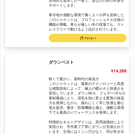
実用性も追求した一着で、あなたの冬の作業を
サポートします。
寒冷地や過酷な環境で働く人々の声を反映した
このジャケットは、プロフェッショナル仕様の
機能が満載。寒さが厳しい冬の現場でも、スト
レスフリーで動けるよう設計されています。
ダウンベスト
¥14,289
軽くて暖かい、新時代の保温力
このジャケットは、最新のテクノロジーと高度
な縫製技術によって、極上の暖かさと快適さを
実現しています。ダウン90％、フェザー10％の
素材構成により、湿気を熱に変える驚異の保温
力を発揮しながら、蒸れにくく常に快適な着心
地を提供。撥水・防風機能も備え、過酷な環境
下でも最高のパフォーマンスを発揮します。
特徴的なキルトデザインは、高周波接結により
実現され、手作業で丁寧にダウンが充填されて
います。生地にはミシン穴がなく、羽が吹き出