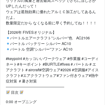
リットルの風量と過去最高スペックでさらに涼しさが
UPしたんだって！
ウェアは遮熱効果に優れたアルミＣ加工がしてあるん
だよ。
数量限定だから なくなる前に早く予約してね！！！！
【2026年 FIVESオリジナル】
バートルエアークラフト”シルバー”色 AC2106
バートル バッテリー シルバー AC10
バートル 空調”シルバー”ファン AC10
#keypoint #カッコいいワークウェア #作業服 #コーディ
ネート#キーポイント #BURTLE#fives＃バートル＃エ
アクラフト＃aircraft#空調ウェア#2026 #空調服#アイス
クラフト#エアクラフトウェア#ファン付きウェア#熱中
症対策 ＃暑さ対策
———————————————–
目次
0:00 オープニング