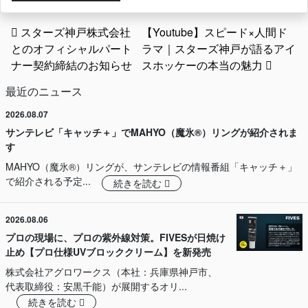
投稿ナビゲーション
スターズ神戸株式会社
【Youtube】スピード×人間ド
とのオフィシャルパート
ラマ｜スターズ神戸が語るアイ
ナー契約締結のお知らせ
スホッケーの本当の魅力
最近のニュース
2026.08.07
サンテレビ「キャッチ＋」でMAHYO（魔氷®）リングが紹介されま
す
MAHYO（魔氷®）リングが、サンテレビの情報番組「キャッチ＋」
で紹介される予定...
続きを読む
2026.08.06
プロの現場に、プロの紫外線対策。FIVESが日焼け
止め【プロ仕様UVブロッククリーム】を新発売
株式会社アグロワークス（本社：兵庫県神戸市、
代表取締役：安黒千能）が展開するオリ...
続きを読む