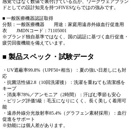
感覚ではなく数値で裏付けている点が、ワークウェアブラン
ドとしての設計知見を持つFIVESならではの強みです。
■ 一般医療機器認証取得
分類：一般医療機器 用途：家庭用遠赤外線血行促進用
衣 JMDNコード：71105001
※ブランド独自基準ではなく、国の認証に基づく血行促進・
疲労回復機能を備えています。
■ 製品スペック・試験データ
・UV遮蔽率99.8%（UPF50+相当）：夏の強い日差しにも対
応
・抗菌活性値2.8（10回洗濯後）：洗濯を重ねても清潔感を
キープ
・消臭率78%／アンモニア（2時間）：汗ばむ季節も安心
・ピリング評価5級：毛玉になりにくく、長く美しく着用可
能
・遠赤外線分光放射率85.4%（グラフェン素材採用）：血行
促進をサポート
※効能には個人差があります。