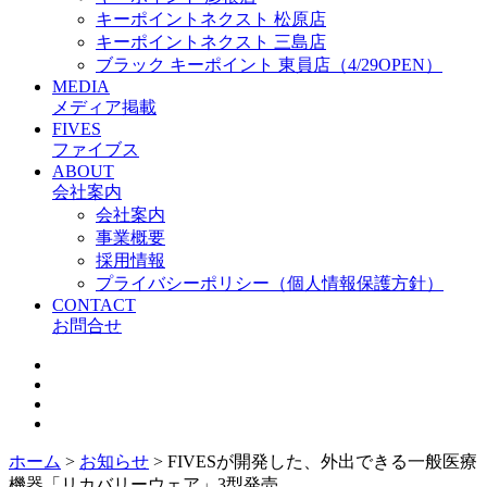
キーポイントネクスト 松原店
キーポイントネクスト 三島店
ブラック キーポイント 東員店（4/29OPEN）
MEDIA
メディア掲載
FIVES
ファイブス
ABOUT
会社案内
会社案内
事業概要
採用情報
プライバシーポリシー（個人情報保護方針）
CONTACT
お問合せ
ホーム
>
お知らせ
>
FIVESが開発した、外出できる一般医療
機器「リカバリーウェア」3型発売