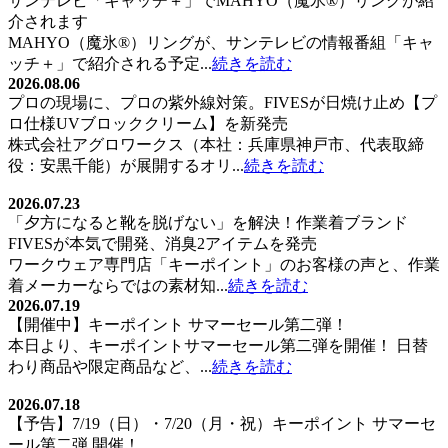
サンテレビ「キャッチ＋」でMAHYO（魔氷®）リングが紹
介されます
シ
MAHYO（魔氷®）リングが、サンテレビの情報番組「キャ
ョ
ッチ＋」で紹介される予定...
続きを読む
2026.08.06
ン
プロの現場に、プロの紫外線対策。FIVESが日焼け止め【プ
ロ仕様UVブロッククリーム】を新発売
株式会社アグロワークス（本社：兵庫県神戸市、代表取締
役：安黒千能）が展開するオリ...
続きを読む
2026.07.23
「夕方になると靴を脱げない」を解決！作業着ブランド
FIVESが本気で開発、消臭2アイテムを発売
ワークウェア専門店「キーポイント」のお客様の声と、作業
着メーカーならではの素材知...
続きを読む
2026.07.19
【開催中】キーポイント サマーセール第二弾！
本日より、キーポイントサマーセール第二弾を開催！ 日替
わり商品や限定商品など、...
続きを読む
2026.07.18
【予告】7/19（日）・7/20（月・祝）キーポイント サマーセ
ール第二弾 開催！