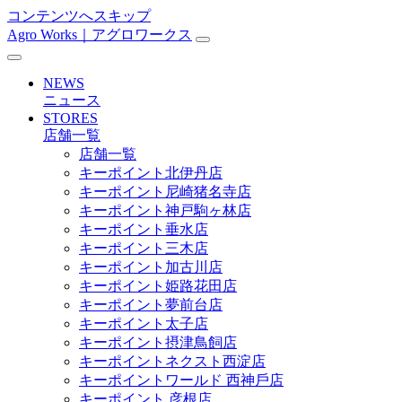
コンテンツへスキップ
Agro Works｜アグロワークス
メ
イ
NEWS
ン
ニュース
STORES
ナ
店舗一覧
ビ
店舗一覧
キーポイント北伊丹店
ゲ
キーポイント尼崎猪名寺店
ー
キーポイント神戸駒ヶ林店
キーポイント垂水店
シ
キーポイント三木店
ョ
キーポイント加古川店
キーポイント姫路花田店
ン
キーポイント夢前台店
キーポイント太子店
キーポイント摂津鳥飼店
キーポイントネクスト西淀店
キーポイントワールド ⻄神戶店
キーポイント 彦根店