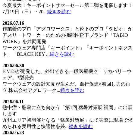
今夏最大！キーポイントサマーセール第二弾を開催します！
7月19日（日）・20...
続きを読む
2026.07.16
作業着のプロ「アグロワークス」と靴下のプロ「タビオ」が
アスリートワーカーのための機能性靴下ブランド「TABIO
WORK」を共同開発
ワークウェア専門店「キーポイント」「キーポイントネクス
ト」「BLACK KEY ...
続きを読む
2026.06.30
FIVESが開発した、外出できる一般医療機器「リカバリーウ
ェア」3型発売
ワークウェアの設計知見が生んだ、血行促進×着回し力の両
立 株式会社アグロワーク...
続きを読む
2026.06.11
熱中症・酷暑に立ち向かう「第1回 猛暑対策展 福岡」に出展
します
九州エリア初開催となる「猛暑対策展」にて実際に現場で求
められる実用性と快適性を兼...
続きを読む
2026.05.23