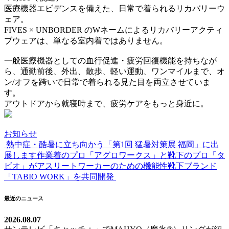
医療機器エビデンスを備えた、日常で着られるリカバリーウ
ェア。
FIVES × UNBORDER のWネームによるリカバリーアクティ
ブウェアは、単なる室内着ではありません。
一般医療機器としての血行促進・疲労回復機能を持ちなが
ら、通勤前後、外出、散歩、軽い運動、ワンマイルまで、オ
ン/オフを跨いで日常で着られる見た目を両立させていま
す。
アウトドアから就寝時まで、疲労ケアをもっと身近に。
お知らせ
熱中症・酷暑に立ち向かう「第1回 猛暑対策展 福岡」に出
投
展します
作業着のプロ「アグロワークス」と靴下のプロ「タ
稿
ビオ」がアスリートワーカーのための機能性靴下ブランド
「TABIO WORK」を共同開発
ナ
ビ
最近のニュース
ゲ
2026.08.07
ー