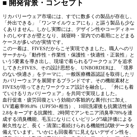
■ 開発背景・コンセプト
リカバリーウェア市場には、すでに数多くの製品が存在し、
「外出できる」「ワンマイルウェアにも」と謳う製品も少な
くありません。しかし実際には、デザイン性やコーディネー
トのしやすさが壁となり、就寝時・室内での着用にとどまる
ケースが多いのが実情です。
この一着は、FIVESだからこそ実現できました。職人へのリ
サーチから「動作性・作業性・保護性・快適性・正装性」と
いう5要素を導き出し、現場で着られるワークウェアを追求
してきたFIVES。その設計思想を、 UNBORDERは、「境界
のない快適さ」をテーマに、一般医療機器認証を取得したリ
カバリーウェアを展開するブランドです。その機能素材と
FIVESが培ってきたワークウェア設計を融合し、「外にも着
ていけるリカバリーウェア」を共同で実現しました。
血行促進・疲労回復という効能の客観的な裏付けに加え、
UV遮蔽率99.8%（UPF50+相当）、10回洗濯後も抗菌活性値
2.8をキープする抗菌性、2時間でアンモニア消臭率78%を達
成する消臭機能、毛玉になりにくいピリング5級評価による
耐久性など、長く・清潔に着続けられる機能性試験データを
備えています。“いかにも回復着”に見えないデザイン性を、