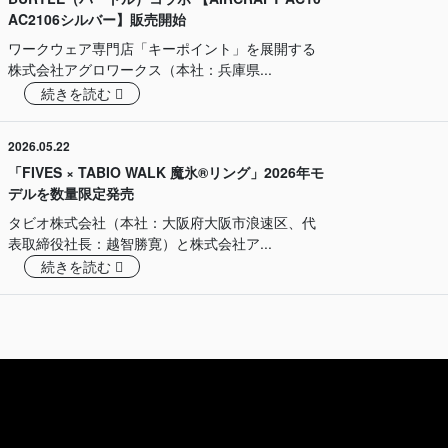
AC2106シルバー】販売開始
ワークウェア専門店「キーポイント」を展開する
株式会社アグロワークス（本社：兵庫県...
続きを読む
2026.05.22
「FIVES × TABIO WALK 魔氷®️リング」2026年モ
デルを数量限定発売
タビオ株式会社（本社：大阪府大阪市浪速区、代
表取締役社長：越智勝寛）と株式会社ア...
続きを読む
Agr