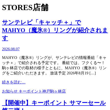
STORES
店舗
サンテレビ「キャッチ＋」で
MAHYO（魔氷®）リングが紹介されま
す
2026.08.07
MAHYO（魔氷®）リングが、サンテレビの情報番組「キャ
ッチ＋」で紹介される予定です。 番組では、フクくる〜！
駒ヶ林店での取材の様子とともに、MAHYO（魔氷®）リン
グをご紹介いただきます。 放送予定 2026年8月19 […]
from
続きを読む…
サ
お知らせ
キーポイント神戸駒ヶ林店
ン
テ
【開催中】キーポイント サマーセール
レ
ビ