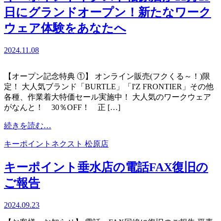
ト
ン
日にグランドオープン！新たなワーク
キ
ト
ャ
全
ウェア体験をあなたへ
ン
店
ペ
で
2024.11.08
ー
開
ン
催！
【オープン記念特典 ①】 オンライン販売(フクくる～！)限
安
定！ 大人気ブランド「BURTLE」「I'Z FRONTIER」その他
全
各種、作業着大特価セール実施中！ 大人気のワークウェア
靴
がなんと！ 30％OFF！ 正 […]
お
買
from
続きを読む…
い
キ
得
キーポイントネクスト 松原店
ー
キ
ポ
ャ
キーポイント垂水店の電話FAX復旧の
イ
ン
ン
ご報告
ペ
ト
ー
ネ
ン
2024.09.23
ク
ス