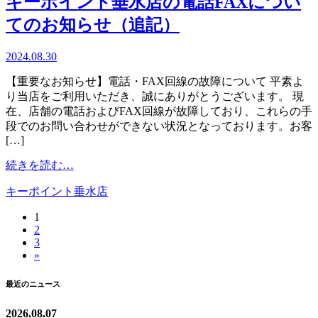
キーポイント垂水店の電話FAXについ
ご
臨
ー
報
てのお知らせ（追記）
時
ク
告
休
ウ
2024.08.30
業
ェ
の
ア
【重要なお知らせ】電話・FAX回線の故障について 平素よ
お
体
り当店をご利用いただき、誠にありがとうございます。 現
知
験
在、店舗の電話およびFAX回線が故障しており、これらの手
ら
を
段でのお問い合わせができない状況となっております。お客
せ
あ
[…]
な
from
た
続きを読む…
キ
へ
キーポイント垂水店
ー
ポ
1
投
イ
2
ン
稿
3
ト
»
ナ
垂
水
最近のニュース
ビ
店
ゲ
の
2026.08.07