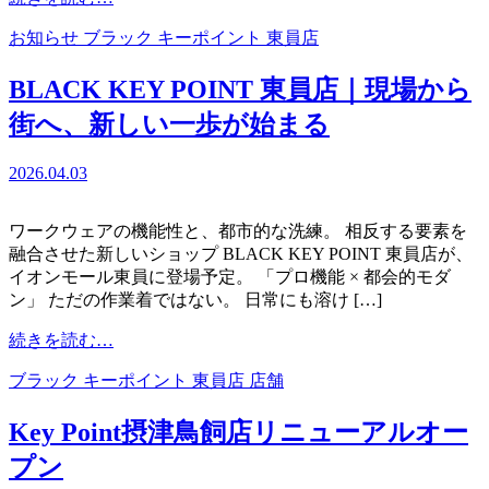
新
開
お知らせ
ブラック キーポイント 東員店
ブ
催！
ラ
BLACK KEY POINT 東員店｜現場から
ン
ド
街へ、新しい一歩が始まる
「BLACK
KEY
2026.04.03
POINT」
が
三
ワークウェアの機能性と、都市的な洗練。 相反する要素を
重・
融合させた新しいショップ BLACK KEY POINT 東員店が、
東
イオンモール東員に登場予定。 「プロ機能 × 都会的モダ
員
ン」 ただの作業着ではない。 日常にも溶け […]
に
初
from
続きを読む…
上
BLACK
KEY
陸
ブラック キーポイント 東員店
店舗
POINT
東
Key Point摂津鳥飼店リニューアルオー
員
プン
店
｜