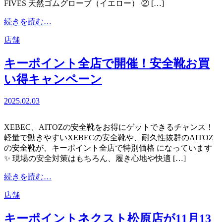
FIVES 天然ゴムグローブ（イエロー） ② […]
オ
ー
from
続きを読む…
プ
キ
ン
店舗
ー
ポ
キーポイント全店で開催！安全靴お買
イ
ン
い得キャンペーン
ト
全
2025.02.03
店
開
催！
XEBEC、AITOZの安全靴をお得にゲットできるチャンス！
PUMA
軽量で動きやすいXEBECの安全靴や、耐久性抜群のAITOZ
安
の安全靴が、キーポイント全店で特別価格 になっています
全
✨ 現場の安全対策はもちろん、履き心地や快適 […]
靴
+必
from
続きを読む…
需
キ
品
店舗
ー
ゲ
ポ
ッ
キーポイントネクスト松原店が11月13
イ