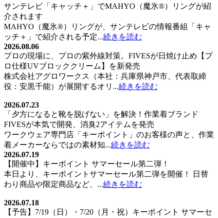
電
サンテレビ「キャッチ＋」でMAHYO（魔氷®）リングが紹
ー
話
介されます
シ
FAX
MAHYO（魔氷®）リングが、サンテレビの情報番組「キャ
に
ッチ＋」で紹介される予定...
続きを読む
ョ
つ
2026.08.06
い
プロの現場に、プロの紫外線対策。FIVESが日焼け止め【プ
ン
て
ロ仕様UVブロッククリーム】を新発売
の
株式会社アグロワークス（本社：兵庫県神戸市、代表取締
お
役：安黒千能）が展開するオリ...
続きを読む
知
2026.07.23
ら
「夕方になると靴を脱げない」を解決！作業着ブランド
せ
FIVESが本気で開発、消臭2アイテムを発売
（追
ワークウェア専門店「キーポイント」のお客様の声と、作業
記）
着メーカーならではの素材知...
続きを読む
2026.07.19
【開催中】キーポイント サマーセール第二弾！
本日より、キーポイントサマーセール第二弾を開催！ 日替
わり商品や限定商品など、...
続きを読む
2026.07.18
【予告】7/19（日）・7/20（月・祝）キーポイント サマーセ