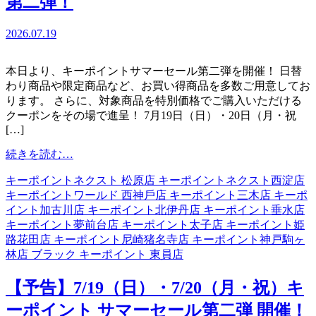
第二弾！
「キ
ャ
2026.07.19
ッ
チ
＋」
本日より、キーポイントサマーセール第二弾を開催！ 日替
で
わり商品や限定商品など、お買い得商品を多数ご用意してお
MAHYO（魔
ります。 さらに、対象商品を特別価格でご購入いただける
氷
クーポンをその場で進呈！ 7月19日（日）・20日（月・祝
®）
[…]
リ
from
続きを読む…
ン
【開
グ
キーポイントネクスト 松原店
キーポイントネクスト西淀店
催
が
キーポイントワールド ⻄神戶店
キーポイント三木店
キーポ
中】
紹
イント加古川店
キーポイント北伊丹店
キーポイント垂水店
キ
介
キーポイント夢前台店
キーポイント太子店
キーポイント姫
ー
さ
路花田店
キーポイント尼崎猪名寺店
キーポイント神戸駒ヶ
ポ
れ
林店
ブラック キーポイント 東員店
イ
ま
ン
す
【予告】7/19（日）・7/20（月・祝）キ
ト
サ
ーポイント サマーセール第二弾 開催！
マ