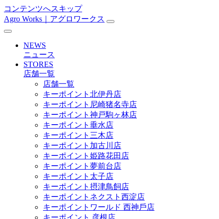
コンテンツへスキップ
Agro Works｜アグロワークス
メ
イ
NEWS
ン
ニュース
STORES
ナ
店舗一覧
ビ
店舗一覧
キーポイント北伊丹店
ゲ
キーポイント尼崎猪名寺店
ー
キーポイント神戸駒ヶ林店
キーポイント垂水店
シ
キーポイント三木店
ョ
キーポイント加古川店
キーポイント姫路花田店
ン
キーポイント夢前台店
キーポイント太子店
キーポイント摂津鳥飼店
キーポイントネクスト西淀店
キーポイントワールド ⻄神戶店
キーポイント 彦根店