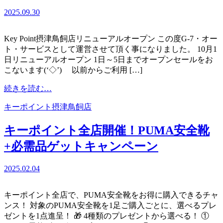
現
2025.09.30
場
か
Key Point摂津鳥飼店リニューアルオープン この度G-7・オー
ら
ト・サービスとして運営させて頂く事になりました。 10月1
街
日リニューアルオープン 1日～5日までオープンセールをお
へ、
こないます(‘◇’)ゞ 以前からご利用 […]
新
し
from
続きを読む…
い
Key
一
Point
キーポイント摂津鳥飼店
歩
摂
が
津
キーポイント全店開催！PUMA安全靴
始
鳥
+必需品ゲットキャンペーン
ま
飼
る
店
リ
2025.02.04
ニ
ュ
キーポイント全店で、PUMA安全靴をお得に購入できるチャ
ー
ンス！ 対象のPUMA安全靴を1足ご購入ごとに、選べるプレ
ア
ゼントを1点進呈！ 🎁 4種類のプレゼントから選べる！ ①
ル