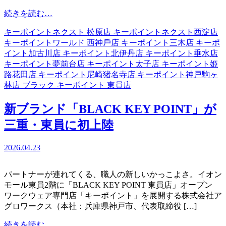
from
続きを読む…
【予
キーポイントネクスト 松原店
キーポイントネクスト西淀店
告】
キーポイントワールド ⻄神戶店
キーポイント三木店
キーポ
7/19（日）・
イント加古川店
キーポイント北伊丹店
キーポイント垂水店
7/20（月・
キーポイント夢前台店
キーポイント太子店
キーポイント姫
祝）
路花田店
キーポイント尼崎猪名寺店
キーポイント神戸駒ヶ
キ
林店
ブラック キーポイント 東員店
ー
ポ
新ブランド「BLACK KEY POINT」が
イ
ン
三重・東員に初上陸
ト
サ
2026.04.23
マ
ー
セ
パートナーが連れてくる、職人の新しいかっこよさ。イオン
ー
モール東員2階に「BLACK KEY POINT 東員店」オープン
ル
ワークウェア専門店「キーポイント」を展開する株式会社ア
第
グロワークス（本社：兵庫県神戸市、代表取締役 […]
二
弾
from
続きを読む…