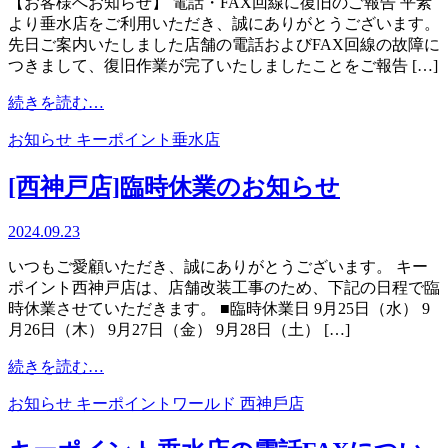
【お客様へお知らせ】 電話・FAX回線に復旧のご報告 平素
ト
より垂水店をご利用いただき、誠にありがとうございます。
松
先日ご案内いたしました店舗の電話およびFAX回線の故障に
原
つきまして、復旧作業が完了いたしましたことをご報告 […]
店
が
from
続きを読む…
11
キ
月
お知らせ
キーポイント垂水店
ー
13
ポ
日
[西神戸店]臨時休業のお知らせ
イ
に
ン
グ
ト
2024.09.23
ラ
垂
ン
いつもご愛顧いただき、誠にありがとうございます。 キー
水
ド
ポイント西神戸店は、店舗改装工事のため、下記の日程で臨
店
オ
時休業させていただきます。 ■臨時休業日 9月25日（水） 9
の
ー
月26日（木） 9月27日（金） 9月28日（土） […]
電
プ
話
ン！
from
続きを読む…
FAX
[西
新
復
お知らせ
キーポイントワールド ⻄神戶店
神
た
旧
戸
な
の
店]
ワ