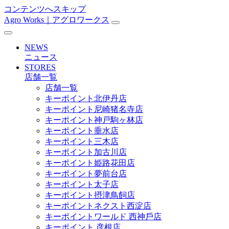
コンテンツへスキップ
Agro Works｜アグロワークス
メ
イ
NEWS
ン
ニュース
STORES
ナ
店舗一覧
ビ
店舗一覧
キーポイント北伊丹店
ゲ
キーポイント尼崎猪名寺店
ー
キーポイント神戸駒ヶ林店
キーポイント垂水店
シ
キーポイント三木店
ョ
キーポイント加古川店
キーポイント姫路花田店
ン
キーポイント夢前台店
キーポイント太子店
キーポイント摂津鳥飼店
キーポイントネクスト西淀店
キーポイントワールド ⻄神戶店
キーポイント 彦根店