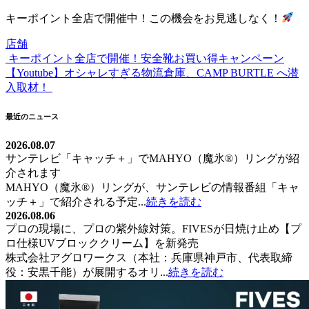
キーポイント全店で開催中！この機会をお見逃しなく！
店舗
キーポイント全店で開催！安全靴お買い得キャンペーン
投
【Youtube】オシャレすぎる物流倉庫、CAMP BURTLE へ潜
稿
入取材！
ナ
最近のニュース
ビ
2026.08.07
ゲ
サンテレビ「キャッチ＋」でMAHYO（魔氷®）リングが紹
ー
介されます
MAHYO（魔氷®）リングが、サンテレビの情報番組「キャ
シ
ッチ＋」で紹介される予定...
続きを読む
ョ
2026.08.06
プロの現場に、プロの紫外線対策。FIVESが日焼け止め【プ
ン
ロ仕様UVブロッククリーム】を新発売
株式会社アグロワークス（本社：兵庫県神戸市、代表取締
役：安黒千能）が展開するオリ...
続きを読む