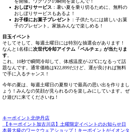
を開催。ワクワクの瞬間を楽しんで！
おしぼりサービス
：暑い夏を乗り切るために、無料の
おしぼりサービスもあるよ！
お子様にお菓子プレゼント
：子供たちには嬉しいお菓
子のプレゼント。家族みんなで楽しめる！
目玉イベント
そしてそして、毎週土曜日には特別な抽選会があります！
なんと1名様に
次世代冷却アイテム「ペルチェ」が当たりま
す
。
これ、10秒で瞬間冷却して、体感温度が-22℃になるって話
題なんです。通常価格は¥22,899だけど、運が良ければ無料
で手に入るチャンス！
今年の夏は、毎週土曜日の夏祭りで最高の思い出を作りまし
ょう！みんなの笑顔が見られるのを楽しみにしています。ぜ
ひ遊びに来てくださいね！
キーポイント北伊丹店
【キーポイント加古川店】土曜限定イベントのお知らせ
日
投
本最大級のワークウェアショップ！キーポイントがイオンタ