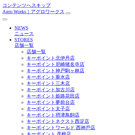
コンテンツへスキップ
Agro Works｜アグロワークス
メ
イ
NEWS
ン
ニュース
STORES
ナ
店舗一覧
ビ
店舗一覧
キーポイント北伊丹店
ゲ
キーポイント尼崎猪名寺店
ー
キーポイント神戸駒ヶ林店
キーポイント垂水店
シ
キーポイント三木店
ョ
キーポイント加古川店
キーポイント姫路花田店
ン
キーポイント夢前台店
キーポイント太子店
キーポイント摂津鳥飼店
キーポイントネクスト西淀店
キーポイントワールド ⻄神戶店
キーポイント 彦根店