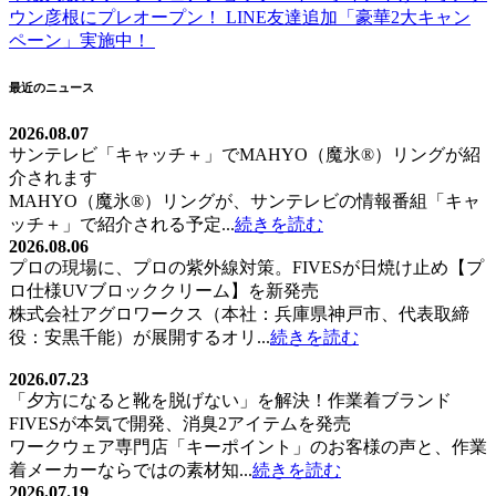
稿
ウン彦根にプレオープン！ LINE友達追加「豪華2大キャン
ペーン」実施中！
ナ
ビ
最近のニュース
ゲ
2026.08.07
ー
サンテレビ「キャッチ＋」でMAHYO（魔氷®）リングが紹
介されます
シ
MAHYO（魔氷®）リングが、サンテレビの情報番組「キャ
ョ
ッチ＋」で紹介される予定...
続きを読む
2026.08.06
ン
プロの現場に、プロの紫外線対策。FIVESが日焼け止め【プ
ロ仕様UVブロッククリーム】を新発売
株式会社アグロワークス（本社：兵庫県神戸市、代表取締
役：安黒千能）が展開するオリ...
続きを読む
2026.07.23
「夕方になると靴を脱げない」を解決！作業着ブランド
FIVESが本気で開発、消臭2アイテムを発売
ワークウェア専門店「キーポイント」のお客様の声と、作業
着メーカーならではの素材知...
続きを読む
2026.07.19