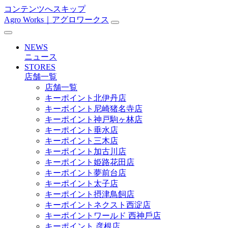
コンテンツへスキップ
Agro Works｜アグロワークス
メ
イ
NEWS
ン
ニュース
STORES
ナ
店舗一覧
ビ
店舗一覧
キーポイント北伊丹店
ゲ
キーポイント尼崎猪名寺店
ー
キーポイント神戸駒ヶ林店
キーポイント垂水店
シ
キーポイント三木店
ョ
キーポイント加古川店
キーポイント姫路花田店
ン
キーポイント夢前台店
キーポイント太子店
キーポイント摂津鳥飼店
キーポイントネクスト西淀店
キーポイントワールド ⻄神戶店
キーポイント 彦根店