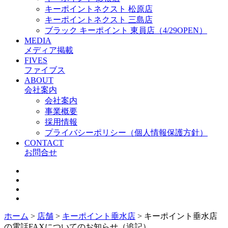
キーポイントネクスト 松原店
キーポイントネクスト 三島店
ブラック キーポイント 東員店（4/29OPEN）
MEDIA
メディア掲載
FIVES
ファイブス
ABOUT
会社案内
会社案内
事業概要
採用情報
プライバシーポリシー（個人情報保護方針）
CONTACT
お問合せ
ホーム
>
店舗
>
キーポイント垂水店
>
キーポイント垂水店
の電話FAXについてのお知らせ（追記）