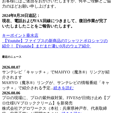
お客様にはご迷惑をおかけいたしますが、何卒ご理解とご協
力のほどお願い申し上げます。
2024年8月20日追記：
現在、電話およびFAX回線につきまして、復旧作業が完了
いたしましたことをご報告いたします。
キーポイント垂水店
【Youtube】ファイブスの新商品のTシャツとポロシャツの
投
紹介！
【Youtube】まだまだ暑い9月のウェア紹介
稿
ナ
最近のニュース
ビ
2026.08.07
サンテレビ「キャッチ＋」でMAHYO（魔氷®）リングが紹
ゲ
介されます
ー
MAHYO（魔氷®）リングが、サンテレビの情報番組「キャ
ッチ＋」で紹介される予定...
続きを読む
シ
2026.08.06
ョ
プロの現場に、プロの紫外線対策。FIVESが日焼け止め【プ
ロ仕様UVブロッククリーム】を新発売
ン
株式会社アグロワークス（本社：兵庫県神戸市、代表取締