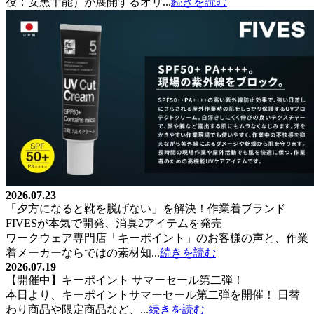
役：安黒千能）が展開するオリ...
続きを読む
2026.07.23
「夕方になると靴を脱げない」を解決！作業着ブランド
FIVESが本気で開発、消臭2アイテムを発売
ワークウェア専門店「キーポイント」のお客様の声と、作業
着メーカーならではの素材知...
続きを読む
2026.07.19
【開催中】キーポイント サマーセール第二弾！
本日より、キーポイントサマーセール第二弾を開催！ 日替
わり商品や限定商品など、...
続きを読む