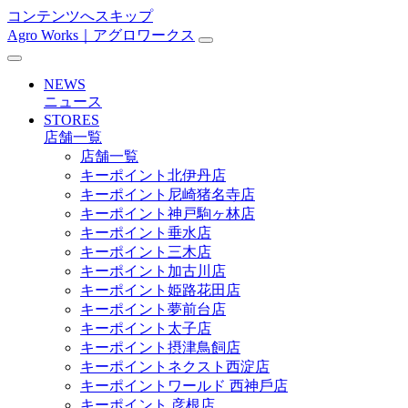
コンテンツへスキップ
Agro Works｜アグロワークス
メ
イ
NEWS
ン
ニュース
STORES
ナ
店舗一覧
ビ
店舗一覧
キーポイント北伊丹店
ゲ
キーポイント尼崎猪名寺店
ー
キーポイント神戸駒ヶ林店
キーポイント垂水店
シ
キーポイント三木店
ョ
キーポイント加古川店
キーポイント姫路花田店
ン
キーポイント夢前台店
キーポイント太子店
キーポイント摂津鳥飼店
キーポイントネクスト西淀店
キーポイントワールド ⻄神戶店
キーポイント 彦根店