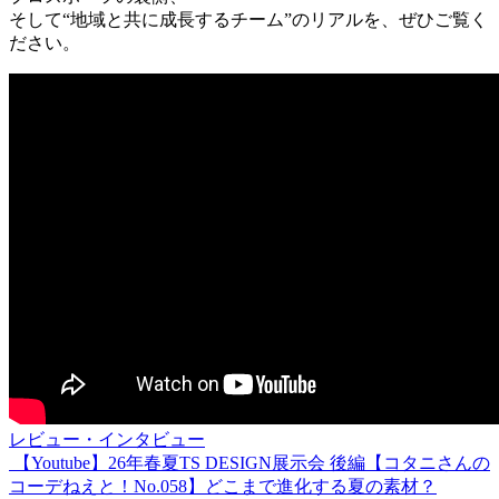
そして“地域と共に成長するチーム”のリアルを、ぜひご覧く
ださい。
レビュー・インタビュー
【Youtube】26年春夏TS DESIGN展示会 後編【コタニさんの
投
コーデねえと！No.058】どこまで進化する夏の素材？