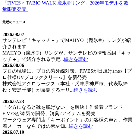
稿
「FIVES × TABIO WALK 魔氷®️リング」2026年モデルを数
量限定発売
ナ
ビ
最近のニュース
ゲ
2026.08.07
ー
サンテレビ「キャッチ＋」でMAHYO（魔氷®）リングが紹
介されます
シ
MAHYO（魔氷®）リングが、サンテレビの情報番組「キャ
ョ
ッチ＋」で紹介される予定...
続きを読む
2026.08.06
ン
プロの現場に、プロの紫外線対策。FIVESが日焼け止め【プ
ロ仕様UVブロッククリーム】を新発売
株式会社アグロワークス（本社：兵庫県神戸市、代表取締
役：安黒千能）が展開するオリ...
続きを読む
2026.07.23
「夕方になると靴を脱げない」を解決！作業着ブランド
FIVESが本気で開発、消臭2アイテムを発売
ワークウェア専門店「キーポイント」のお客様の声と、作業
着メーカーならではの素材知...
続きを読む
2026.07.19