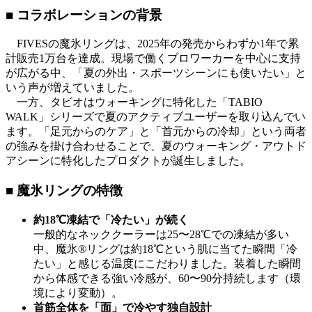
■ コラボレーションの背景
FIVESの魔氷リングは、2025年の発売からわずか1年で累
計販売1万台を達成。現場で働くプロワーカーを中心に支持
が広がる中、「夏の外出・スポーツシーンにも使いたい」と
いう声が増えていました。
一方、タビオはウォーキングに特化した「TABIO
WALK」シリーズで夏のアクティブユーザーを取り込んでい
ます。「足元からのケア」と「首元からの冷却」という両者
の強みを掛け合わせることで、夏のウォーキング・アウトド
アシーンに特化したプロダクトが誕生しました。
■ 魔氷リングの特徴
約18℃凍結で「冷たい」が続く
一般的なネッククーラーは25〜28℃での凍結が多い
中、魔氷®️リングは約18℃という肌に当てた瞬間「冷
たい」と感じる温度にこだわりました。装着した瞬間
から体感できる強い冷感が、60〜90分持続します（環
境により変動）。
首筋全体を「面」で冷やす独自設計