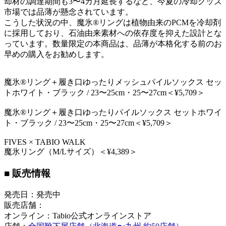
却材の調達期間も3〜4カ月延長するなど、今夏の冷却グッズ
市場では品薄が懸念されています。
こうした状況の中、魔氷®️リングは植物由来のPCMを冷却剤
に採用しており、石油由来素材への依存度を抑えた設計とな
っています。数量限定の本商品は、品薄が本格化する前のお
早めの購入をお勧めします。
魔氷®️リング＋履き口ゆったりメッシュパイルソックス セッ
トホワイト・ブラック / 23〜25cm・25〜27cm＜¥5,709＞
魔氷®️リング＋履き口ゆったりパイルソックス セットホワイ
ト・ブラック / 23〜25cm・25〜27cm＜¥5,709＞
FIVES × TABIO WALK
魔氷リング（M/Lサイズ）＜¥4,389＞
■ 販売情報
発売日：発売中
販売店舗：
オンライン：
Tabio公式オンラインストア