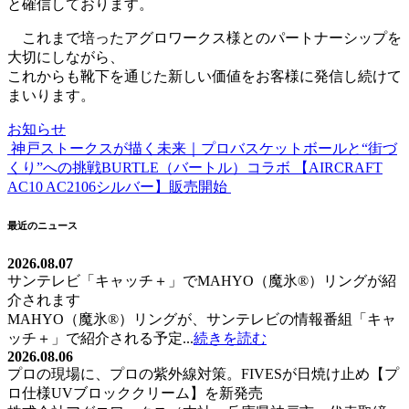
と確信しております。
これまで培ったアグロワークス様とのパートナーシップを
大切にしながら、
これからも靴下を通じた新しい価値をお客様に発信し続けて
まいります。
お知らせ
神戸ストークスが描く未来｜プロバスケットボールと“街づ
投
くり”への挑戦
BURTLE（バートル）コラボ 【AIRCRAFT
稿
AC10 AC2106シルバー】販売開始
ナ
最近のニュース
ビ
2026.08.07
ゲ
サンテレビ「キャッチ＋」でMAHYO（魔氷®）リングが紹
ー
介されます
MAHYO（魔氷®）リングが、サンテレビの情報番組「キャ
シ
ッチ＋」で紹介される予定...
続きを読む
ョ
2026.08.06
プロの現場に、プロの紫外線対策。FIVESが日焼け止め【プ
ン
ロ仕様UVブロッククリーム】を新発売