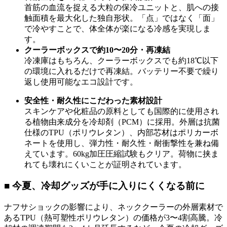
首筋の血流を捉える大粒の保冷ユニットと、肌への接
触面積を最大化した独自形状。「点」ではなく「面」
で冷やすことで、体全体が楽になる冷感を実現しま
す。
クーラーボックスで約10〜20分・再凍結
冷凍庫はもちろん、クーラーボックスでも約18℃以下
の環境に入れるだけで再凍結。バッテリー不要で繰り
返し使用可能なエコ設計です。
安全性・耐久性にこだわった素材設計
スキンケアや化粧品の原料としても国際的に使用され
る植物由来成分を冷却剤（PCM）に採用。外層は抗菌
仕様のTPU（ポリウレタン）、内部芯材はポリカーボ
ネートを使用し、弾力性・耐久性・耐衝撃性を兼ね備
えています。60kg加圧圧縮試験もクリア。荷物に挟ま
れても壊れにくいことが証明されています。
■ 今夏、冷却グッズが手に入りにくくなる前に
ナフサショックの影響により、ネッククーラーの外層素材で
あるTPU（熱可塑性ポリウレタン）の価格が3〜4割高騰。冷