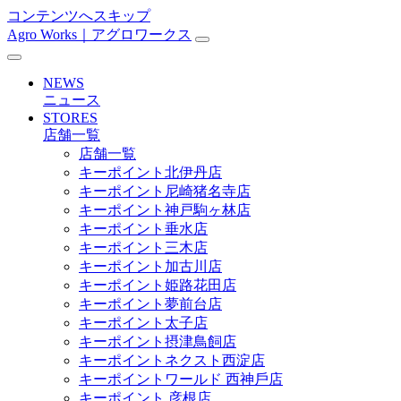
コンテンツへスキップ
Agro Works｜アグロワークス
メ
イ
NEWS
ン
ニュース
STORES
ナ
店舗一覧
ビ
店舗一覧
キーポイント北伊丹店
ゲ
キーポイント尼崎猪名寺店
ー
キーポイント神戸駒ヶ林店
キーポイント垂水店
シ
キーポイント三木店
ョ
キーポイント加古川店
キーポイント姫路花田店
ン
キーポイント夢前台店
キーポイント太子店
キーポイント摂津鳥飼店
キーポイントネクスト西淀店
キーポイントワールド ⻄神戶店
キーポイント 彦根店