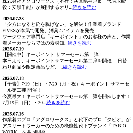
株式会社アグロワークス（本社：兵庫県神戸市、代表取締
役：安黒千能）が展開するオリ...
続きを読む
2026.07.23
「夕方になると靴を脱げない」を解決！作業着ブランド
FIVESが本気で開発、消臭2アイテムを発売
ワークウェア専門店「キーポイント」のお客様の声と、作業
着メーカーならではの素材知...
続きを読む
2026.07.19
【開催中】キーポイント サマーセール第二弾！
本日より、キーポイントサマーセール第二弾を開催！ 日替
わり商品や限定商品など、...
続きを読む
2026.07.18
【予告】7/19（日）・7/20（月・祝）キーポイント サマーセ
ール第二弾 開催！
今夏最大！キーポイントサマーセール第二弾を開催します！
7月19日（日）・20...
続きを読む
2026.07.16
作業着のプロ「アグロワークス」と靴下のプロ「タビオ」が
アスリートワーカーのための機能性靴下ブランド「TABIO
WORK」を共同開発