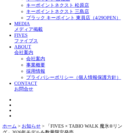
キーポイントネクスト 松原店
キーポイントネクスト 三島店
ブラック キーポイント 東員店（4/29OPEN）
MEDIA
メディア掲載
FIVES
ファイブス
ABOUT
会社案内
会社案内
事業概要
採用情報
プライバシーポリシー（個人情報保護方針）
CONTACT
お問合せ
ホーム
>
お知らせ
>
「FIVES × TABIO WALK 魔氷®️リン
グ」2026年モデルを数量限定発売