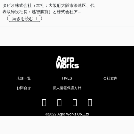
タビオ株式会社（本社：大阪府大阪市浪速区、代
表取締役社長：越智勝寛）と株式会社ア...
続きを読む
Agr
店舗一覧
FIVES
会社案内
お問合せ
個人情報保護方針
©2022 Agro Works Co.,Ltd