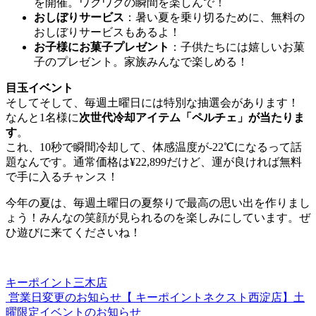
を開催。ワクワクの瞬間を楽しんで！
おしぼりサービス
：暑い夏を乗り切るために、無料の
おしぼりサービスもあるよ！
お子様にお菓子プレゼント
：子供たちには嬉しいお菓
子のプレゼント。家族みんなで楽しめる！
目玉イベント
そしてそして、毎週土曜日には特別な抽選会があります！
なんと1名様に
次世代冷却アイテム「ペルチェ」が当たりま
す
。
これ、10秒で瞬間冷却して、体感温度が-22℃になるって話
題なんです。通常価格は¥22,899だけど、運が良ければ無料
で手に入るチャンス！
今年の夏は、毎週土曜日の夏祭りで最高の思い出を作りまし
ょう！みんなの笑顔が見られるのを楽しみにしています。ぜ
ひ遊びに来てくださいね！
キーポイント三木店
営業日変更のお知らせ
【 キーポイントネクスト西淀店】土
投
曜限定イベントのお知らせ