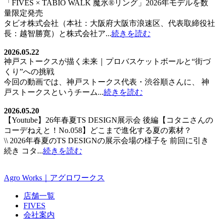
「FIVES × TABIO WALK 魔氷®️リング」2026年モデルを数
量限定発売
タビオ株式会社（本社：大阪府大阪市浪速区、代表取締役社
長：越智勝寛）と株式会社ア...
続きを読む
2026.05.22
神戸ストークスが描く未来｜プロバスケットボールと“街づ
くり”への挑戦
今回の動画では、神戸ストークス代表・渋谷順さんに、 神
戸ストークスというチーム...
続きを読む
2026.05.20
【Youtube】26年春夏TS DESIGN展示会 後編【コタニさんの
コーデねえと！No.058】どこまで進化する夏の素材？
\\ 2026年春夏のTS DESIGNの展示会場の様子を 前回に引き
続き コタ...
続きを読む
Agro Works｜アグロワークス
店舗一覧
FIVES
会社案内