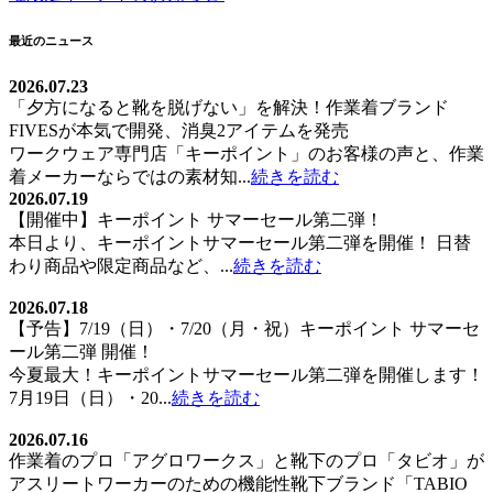
稿
ナ
最近のニュース
ビ
2026.07.23
「夕方になると靴を脱げない」を解決！作業着ブランド
ゲ
FIVESが本気で開発、消臭2アイテムを発売
ー
ワークウェア専門店「キーポイント」のお客様の声と、作業
着メーカーならではの素材知...
続きを読む
シ
2026.07.19
ョ
【開催中】キーポイント サマーセール第二弾！
本日より、キーポイントサマーセール第二弾を開催！ 日替
ン
わり商品や限定商品など、...
続きを読む
2026.07.18
【予告】7/19（日）・7/20（月・祝）キーポイント サマーセ
ール第二弾 開催！
今夏最大！キーポイントサマーセール第二弾を開催します！
7月19日（日）・20...
続きを読む
2026.07.16
作業着のプロ「アグロワークス」と靴下のプロ「タビオ」が
アスリートワーカーのための機能性靴下ブランド「TABIO