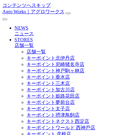
コンテンツへスキップ
Agro Works｜アグロワークス
メ
イ
NEWS
ン
ニュース
STORES
ナ
店舗一覧
ビ
店舗一覧
キーポイント北伊丹店
ゲ
キーポイント尼崎猪名寺店
ー
キーポイント神戸駒ヶ林店
キーポイント垂水店
シ
キーポイント三木店
ョ
キーポイント加古川店
キーポイント姫路花田店
ン
キーポイント夢前台店
キーポイント太子店
キーポイント摂津鳥飼店
キーポイントネクスト西淀店
キーポイントワールド ⻄神戶店
キーポイント 彦根店